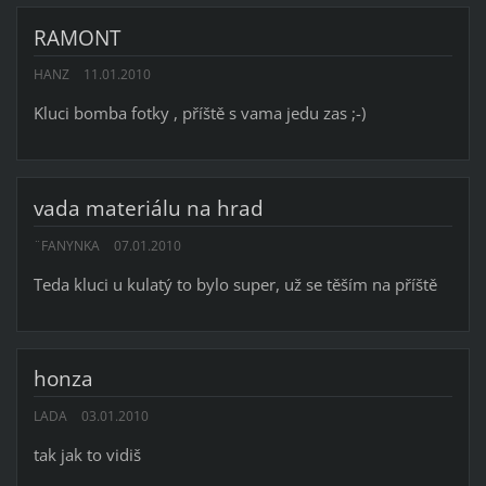
RAMONT
HANZ
11.01.2010
Kluci bomba fotky , příště s vama jedu zas ;-)
vada materiálu na hrad
¨FANYNKA
07.01.2010
Teda kluci u kulatý to bylo super, už se těším na příště
honza
LADA
03.01.2010
tak jak to vidiš