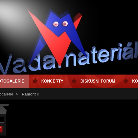
OTOGALERIE
KONCERTY
DISKUSNÍ FÓRUM
KO
ogalerie
>
Ramont II